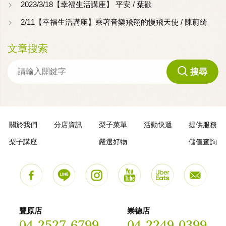
2023/3/18【幸福生活講座】 平安 / 葉歡
2/11【幸福生活講座】乘著音樂飛翔的慢飛天使 / 陳蔚綺
文章搜索
搜尋
關於我們
分店資訊
梨子菜單
活動快遞
提供服務
梨子講座
嚴選好物
儲值查詢
豐原店
崇德店
04-2527-6799
04-2249-0399