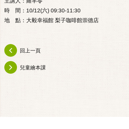
主講人：羅丰苓
時 間：10/12(六) 09:30-11:30
地 點：大毅幸福館 梨子咖啡館崇德店
回上一頁
兒童繪本課