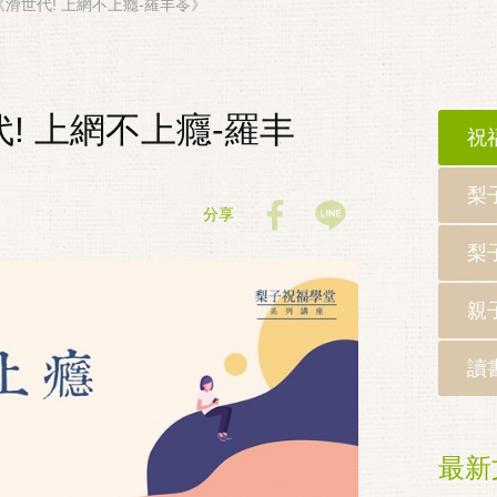
座《滑世代! 上網不上癮-羅丰苓》
代! 上網不上癮-羅丰
祝
梨
分享
梨
親
讀
最新