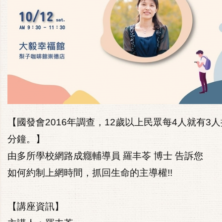
【國發會2016年調查，12歲以上民眾每4人就有3
分鐘。】
由多所學校網路成癮輔導員 羅丰苓 博士 告訴您
如何約制上網時間，抓回生命的主導權!!
【講座資訊】