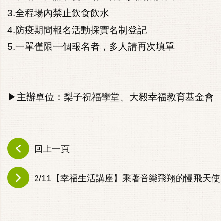
3.全程場內禁止飲食飲水
4.防疫期間報名活動採實名制登記
5.一單僅限一個報名者，多人請再次填單
▶主辦單位：梨子祝福學堂、大毅幸福教育基金會
回上一頁
2/11【幸福生活講座】乘著音樂飛翔的慢飛天使 