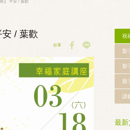
座】 平安 / 葉歡
安 / 葉歡
祝
分享
梨
梨
親
讀
最新