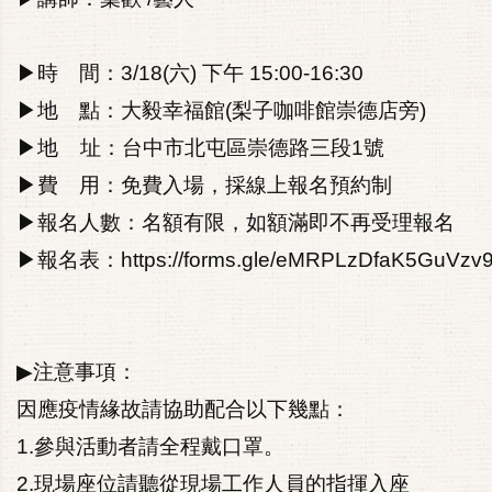
▶時 間：3/18(六) 下午 15:00-16:30
▶地 點：大毅幸福館(梨子咖啡館崇德店旁)
▶地 址：台中市北屯區崇德路三段1號
▶費 用：免費入場，採線上報名預約制
▶報名人數：名額有限，如額滿即不再受理報名
▶報名表：
https://forms.gle/eMRPLzDfaK5GuVzv
▶注意事項：
因應疫情緣故請協助配合以下幾點：
1.參與活動者請全程戴口罩。
2.現場座位請聽從現場工作人員的指揮入座