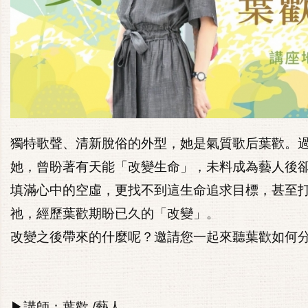
獨特歌聲、清新脫俗的外型，她是氣質歌后葉歡。
她，曾盼著有天能「改變生命」，未料成為藝人後
填滿心中的空虛，更找不到這生命追求目標，甚至
祂，經歷葉歡期盼已久的「改變」。
改變之後帶來的什麼呢？邀請您一起來聽葉歡如何
▶講師：葉歡 /藝人