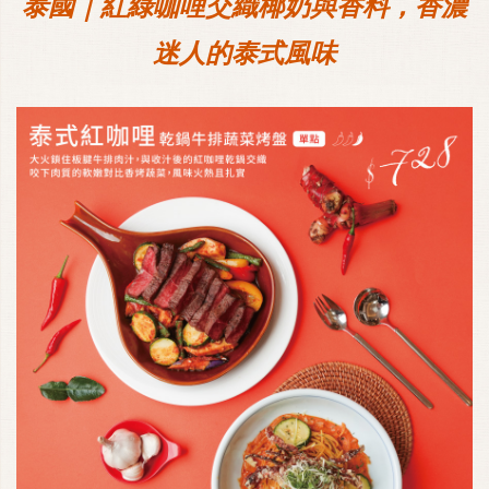
泰國｜紅綠咖哩交織椰奶與香料，香濃
迷人的泰式風味