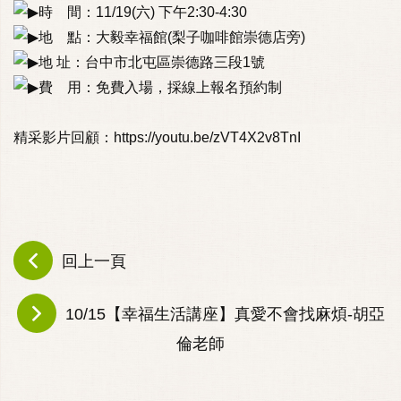
時 間：11/19(六) 下午2:30-4:30
地 點：大毅幸福館(梨子咖啡館崇德店旁)
地 址：台中市北屯區崇德路三段1號
費 用：免費入場，採線上報名預約制
精采影片回顧：
https://youtu.be/zVT4X2v8TnI
回上一頁
10/15【幸福生活講座】真愛不會找麻煩-胡亞
倫老師