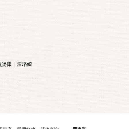
福旋律｜陳珞綺
豐原店