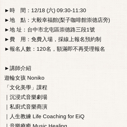
►時 間：12/18 (六) 09:30-11:30
►地 點：大毅幸福館(梨子咖啡館崇德店旁)
►地 址：台中市北屯區崇德路三段1號
►費 用：免費入場，採線上報名預約制
►報名人數：120名，額滿即不再受理報名
►講師介紹
遊輪女孩 Noniko
「文化美學」課程
｜沉浸式音樂劇場
｜私廚式音樂商演
｜人生教練 Life Coaching for EiQ
｜音樂療癒 Music Healing