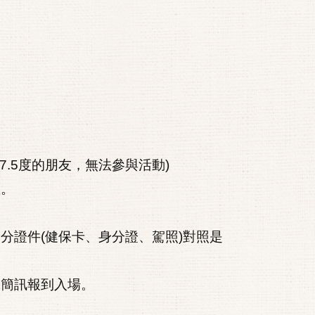
7.5度的朋友，無法參與活動)
座。
分證件(健保卡、身分證、駕照)對照是
機簡訊報到入場。