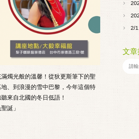
2
20
2
文章
充滿燭光般的溫馨！從狄更斯筆下的聖
墓地、到浪漫的雪中巴黎，今年這個特
聽聽來自北國的冬日低語！
色聖誕」