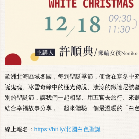
歐洲北海區域各國，每到聖誕季節，便會在寒冬中
誕鬼魂、冰雪奇緣中的極光傳說、淒涼的鐵達尼號
別的聖誕節，讓我們一起相聚、用五官去旅行、來
結合幸福故事分享，一起來體驗一個最溫暖的「白
線上報名：
https://bit.ly/北國白色聖誕