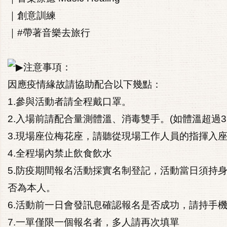
｜創意訓練
｜
#帶著音樂去旅行
注意事項：
因應疫情緣故請協助配合以下幾點：
1.參與活動者請全程戴口罩。
2.入場前請配合量測體溫、消毒雙手。(如體溫超過3
3.現場座位梅花座，請聽從現場工作人員的指揮入
4.全程場內禁止飲食飲水
5.防疫期間報名活動採實名制登記，活動當日須持身
否為本人。
6.活動前一日會發訊息確認報名是否成功，請持手
7.一單僅限一個報名者，多人請再次填單