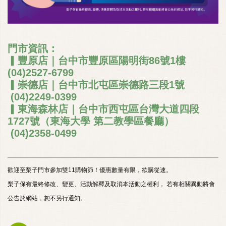
門市資訊：
▎豐原店｜台中市豐原區陽明街86號1樓
(04)2527-6799
▎崇德店｜台中市北屯區崇德路三段1號
(04)2249-0399
▎東海森林店｜台中市西屯區台灣大道四段
1727號（東海大學 第二教學區餐廳）
(04)2358-0499
歡迎至梨子門市參加雙11購物節！優惠數量有限，欲購從速。
梨子保有最終修改、變更、活動解釋及取消本活動之權利， 若有相關異動將會
公告於網站，恕不另行通知。