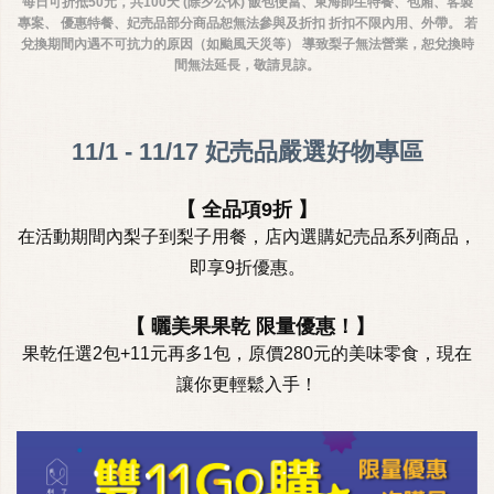
每日可折抵50元，共100天 (除夕公休) 飯包便當、東海師生特餐、包廂、客製
專案、 優惠特餐、妃売品部分商品恕無法參與及折扣 折扣不限內用、外帶。 若
兌換期間內遇不可抗力的原因（如颱風天災等） 導致梨子無法營業，恕兌換時
間無法延長，敬請見諒。
11/1 - 11/17 妃売品嚴選好物專區
【 全品項9折 】
在活動期間內梨子到梨子用餐，店內選購妃売品系列商品，
即享9折優惠。
【 曬美果果乾 限量優惠！】
果乾任選2包+11元再多1包，原價280元的美味零食，現在
讓你更輕鬆入手！